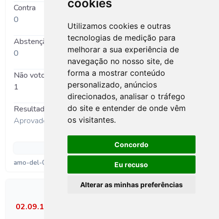
cookies
Contra
0
Utilizamos cookies e outras
tecnologias de medição para
Abstenção
melhorar a sua experiência de
0
navegação no nosso site, de
forma a mostrar conteúdo
Não votou
personalizado, anúncios
1
direcionados, analisar o tráfego
do site e entender de onde vêm
Resultado
os visitantes.
Aprovado por unanimidade
Concordo
Documentos
amo-del-020909
Eu recuso
Alterar as minhas preferências
Protocolo de Colaboração entre o Município
02.09.10
-
de Ourém e a União das Freguesias de
Matas e Cercal