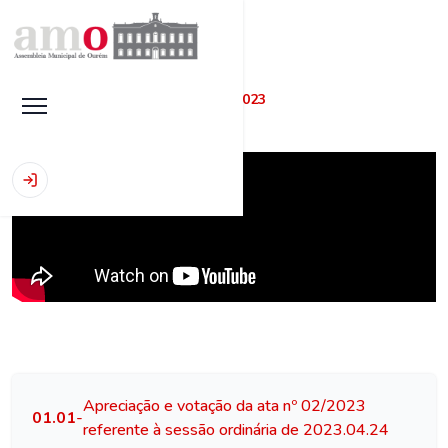
Início
|
Sessões
|
sessão 21.06.2023
Apreciação e votação da ata nº 02/2023
01.01
-
referente à sessão ordinária de 2023.04.24