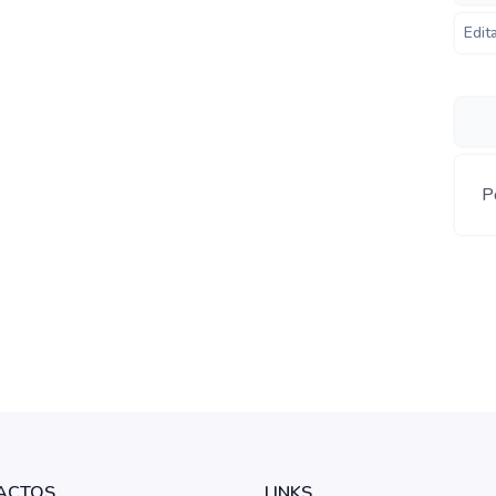
Edit
Po
ACTOS
LINKS