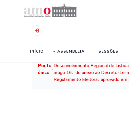
Início
|
Sessões
|
sessão 12.01.2026
INÍCIO
ASSEMBLEIA
SESSÕES
Realização do ato eleitoral para o c
Ponto
Desenvolvimento Regional de Lisboa e 
-
único
artigo 16.º do anexo ao Decreto-Lei n
Regulamento Eleitoral, aprovado em