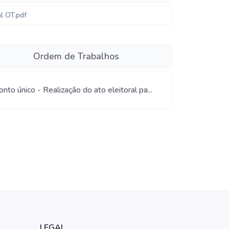
al OT.pdf
Ordem de Trabalhos
nto único - Realização do ato eleitoral pa...
LEGAL