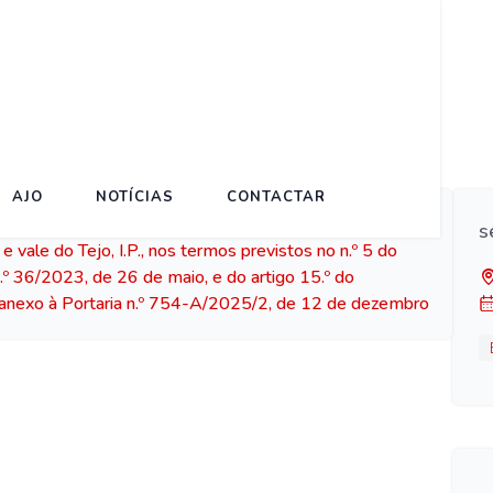
AJO
NOTÍCIAS
CONTACTAR
argo de presidente da Comissão de Coordenação e
s
vale do Tejo, I.P., nos termos previstos no n.º 5 do
.º 36/2023, de 26 de maio, e do artigo 15.º do
 anexo à Portaria n.º 754-A/2025/2, de 12 de dezembro